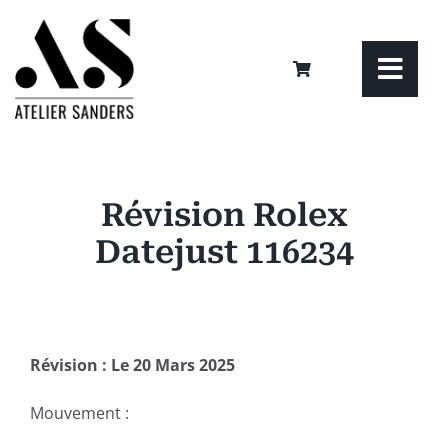
Passer
au
contenu
Togg
Navi
Mon livre
Révision Rolex
Qui suis-je ?
Datejust 116234
Mes services
Achat – Vente – Estimation
Révision : Le 20 Mars 2025
Mouvement :
Mes réalisations